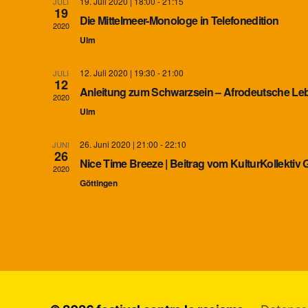
19. Juli 2020 | 18:00
-
21:15
JULI
m
19
w
Die Mittelmeer-Monologe in Telefonedition
2020
ä
Ulm
h
l
12. Juli 2020 | 19:30
-
21:00
e
JULI
12
n
Anleitung zum Schwarzsein – Afrodeutsche Le
2020
.
Ulm
26. Juni 2020 | 21:00
-
22:10
JUNI
26
Nice Time Breeze | Beitrag vom KulturKollektiv 
2020
Göttingen