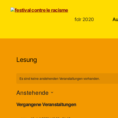
fclr 2020
Au
festival
contre
le
racisme
Lesung
Es sind keine anstehenden Veranstaltungen vorhanden.
Anstehende
D
Vergangene Veranstaltungen
a
t
u