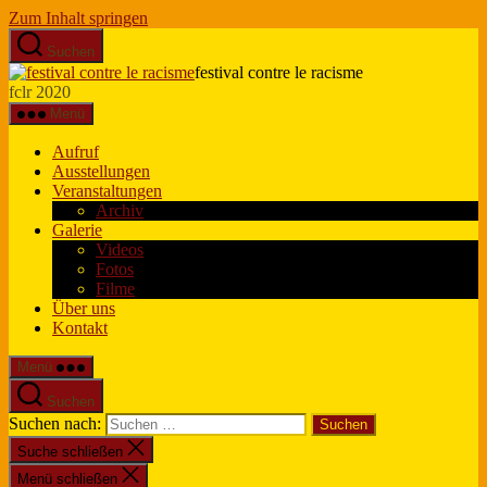
Zum Inhalt springen
Suchen
festival contre le racisme
fclr 2020
Menü
Aufruf
Ausstellungen
Veranstaltungen
Archiv
Galerie
Videos
Fotos
Filme
Über uns
Kontakt
Menü
Suchen
Suchen nach:
Suche schließen
Menü schließen