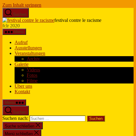
Zum Inhalt springen
Suchen
festival contre le racisme
fclr 2020
Menü
Aufruf
Ausstellungen
Veranstaltungen
Archiv
Galerie
Videos
Fotos
Filme
Über uns
Kontakt
Menü
Suchen
Suchen nach:
Suche schließen
Menü schließen