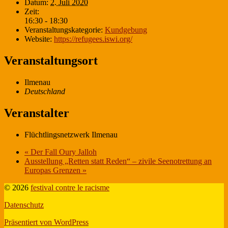
Datum:
2. Juli 2020
Zeit:
16:30 - 18:30
Veranstaltungskategorie:
Kundgebung
Website:
https://refugees.iswi.org/
Veranstaltungsort
Ilmenau
Deutschland
Veranstalter
Flüchtlingsnetzwerk Ilmenau
«
Der Fall Oury Jalloh
Ausstellung „Retten statt Reden“ – zivile Seenotrettung an
Europas Grenzen
»
© 2026
festival contre le racisme
Datenschutz
Präsentiert von WordPress