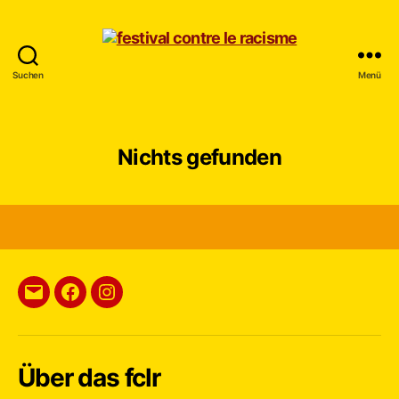
Suchen
Menü
festival
contre
le
racisme
Nichts gefunden
E-
fclr
BAS
Mail
auf
auf
an
Facebook
Instagram
Über das fclr
das